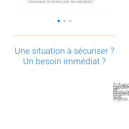
nouveaux process par les équipes."
Une situation à sécuriser ?
Un besoin immédiat ?
Échan
rapide
et
évaluo
ensem
vos
enjeux.