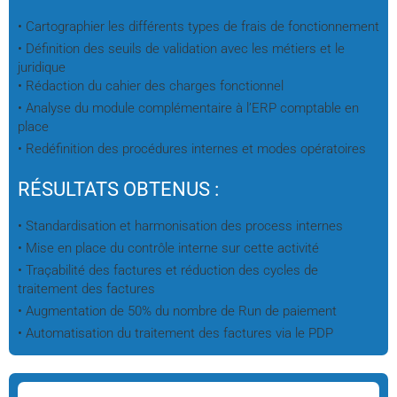
• Cartographier les différents types de frais de fonctionnement
• Définition des seuils de validation avec les métiers et le
juridique
• Rédaction du cahier des charges fonctionnel
• Analyse du module complémentaire à l’ERP comptable en
place
• Redéfinition des procédures internes et modes opératoires
RÉSULTATS OBTENUS :
• Standardisation et harmonisation des process internes
• Mise en place du contrôle interne sur cette activité
• Traçabilité des factures et réduction des cycles de
traitement des factures
• Augmentation de 50% du nombre de Run de paiement
• Automatisation du traitement des factures via le PDP