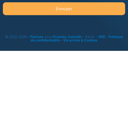
Envoyer
© 2022-2026 –
Pixicom
pour
Proximy Conseils
– Serris –
RSE
–
Politique
de confidentialité
–
Vie privée & Cookies